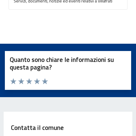
Servizi, documenti, notizie ed eventi relativi a Villafrati
Quanto sono chiare le informazioni su
questa pagina?
Valuta 1 stelle su 5
Valuta 2 stelle su 5
Valuta 3 stelle su 5
Valuta 4 stelle su 5
Valuta 5 stelle su 5
Contatta il comune